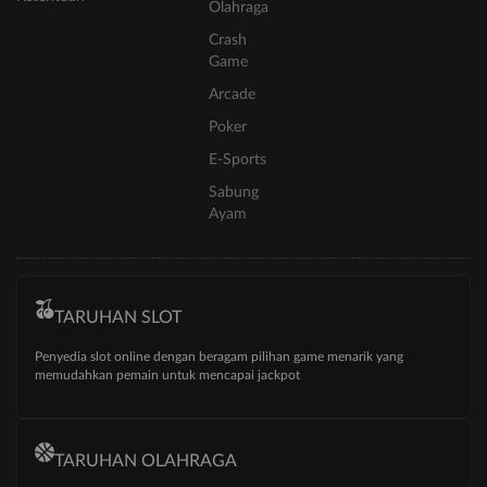
Olahraga
Crash
Game
Arcade
Poker
E-Sports
Sabung
Ayam
TARUHAN SLOT
Penyedia slot online dengan beragam pilihan game menarik yang
memudahkan pemain untuk mencapai jackpot
TARUHAN OLAHRAGA