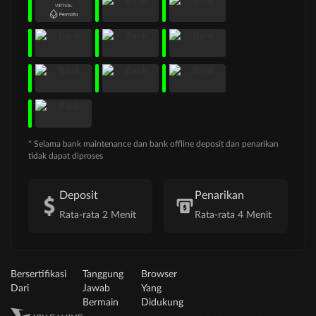
* Selama bank maintenance dan bank offline deposit dan penarikan
tidak dapat diproses
Deposit
Penarikan
Rata-rata 2 Menit
Rata-rata 4 Menit
Bersertifikasi
Tanggung
Browser
Dari
Jawab
Yang
Bermain
Didukung