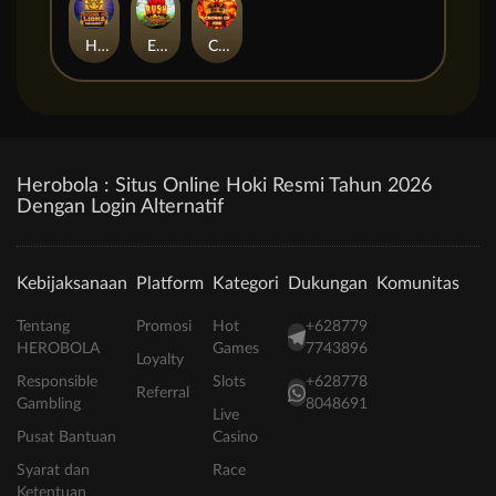
House of Lions Megaways Jackpot Play
Egg Rush Jackpot Play
Crown of Fire Jackpot Play
Herobola : Situs Online Hoki Resmi Tahun 2026
Dengan Login Alternatif
Kebijaksanaan
Platform
Kategori
Dukungan
Komunitas
Tentang
Promosi
Hot
+628779
HEROBOLA
Games
7743896
Loyalty
Responsible
Slots
+628778
Referral
Gambling
8048691
Live
Pusat Bantuan
Casino
Syarat dan
Race
Ketentuan