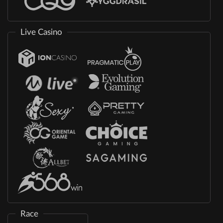
Live Casino
Race