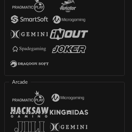
Arcade