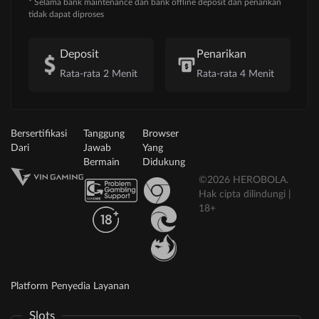
* Selama bank maintenance dan bank offline deposit dan penarikan
tidak dapat diproses
Deposit
Penarikan
Rata-rata 2 Menit
Rata-rata 4 Menit
Bersertifikasi
Tanggung
Browser
Dari
Jawab
Yang
Bermain
Didukung
©2026 HEROBOLA.
Hak cipta dilindungi |
18+
Platform Penyedia Layanan
Slots