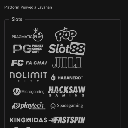
Platform Penyedia Layanan
Slots