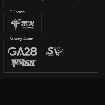
E-Sports
Sabung Ayam