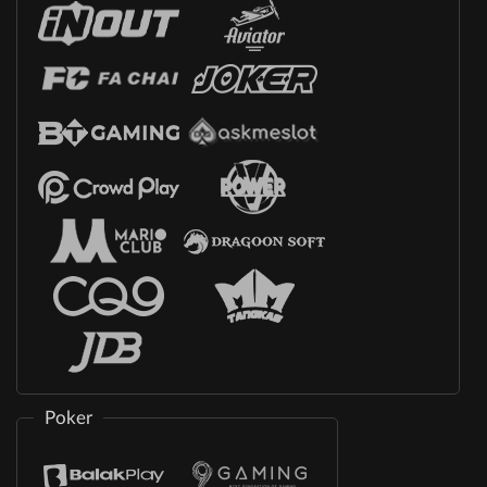
Poker