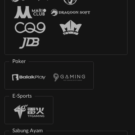
Poker
E-Sports
Sabung Ayam