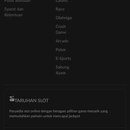
Pusat Bantuan
Casino
Syarat dan
Race
Ketentuan
Olahraga
Crash
Game
Arcade
Poker
E-Sports
Sabung
Ayam
TARUHAN SLOT
Penyedia slot online dengan beragam pilihan game menarik yang
memudahkan pemain untuk mencapai jackpot