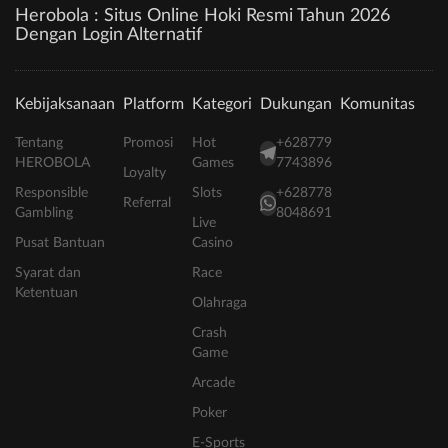
Herobola : Situs Online Hoki Resmi Tahun 2026
Dengan Login Alternatif
Kebijaksanaan
Platform
Kategori
Dukungan
Komunitas
Tentang
Promosi
Hot
+628779
HEROBOLA
Games
7743896
Loyalty
Responsible
Slots
+628778
Referral
Gambling
8048691
Live
Pusat Bantuan
Casino
Syarat dan
Race
Ketentuan
Olahraga
Crash
Game
Arcade
Poker
E-Sports