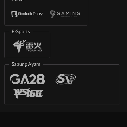
E-Sports
Sabung Ayam